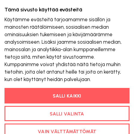
Näytä osaamisesi!
Tämä sivusto käyttää evästeitä
Valmennuksen päätteeksi saat
digitaalisen
osaamismerkin
, jonka voit julkaista esimerkiksi
Käytämme evästeitä tarjoamamme sisällön ja
LinkedIn-profiilissasi.
mainosten räätälöimiseen, sosiaalisen median
ominaisuuksien tukemiseen ja kävijämäärämme
analysoimiseen. Lisäksi jaamme sosiaalisen median,
mainosalan ja analytiikka-alan kumppaneillemme
tietoja siitä, miten käytät sivustoamme.
Kumppanimme voivat yhdistää näitä tietoja muihin
tietoihin, joita olet antanut heille tai joita on kerätty,
kun olet käyttänyt heidän palvelujaan.
SALLI KAIKKI
SALLI VALINTA
VAIN VÄLTTÄMÄTTÖMÄT