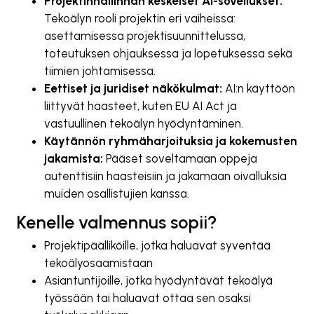
Projektinhallinnan keskeiset AI-sovellukset:
Tekoälyn rooli projektin eri vaiheissa:
asettamisessa projektisuunnittelussa,
toteutuksen ohjauksessa ja lopetuksessa sekä
tiimien johtamisessa.
Eettiset ja juridiset näkökulmat:
AI:n käyttöön
liittyvät haasteet, kuten EU AI Act ja
vastuullinen tekoälyn hyödyntäminen.
Käytännön ryhmäharjoituksia ja kokemusten
jakamista:
Pääset soveltamaan oppeja
autenttisiin haasteisiin ja jakamaan oivalluksia
muiden osallistujien kanssa.
Kenelle valmennus sopii?
Projektipäälliköille, jotka haluavat syventää
tekoälyosaamistaan
Asiantuntijoille, jotka hyödyntävät tekoälyä
työssään tai haluavat ottaa sen osaksi