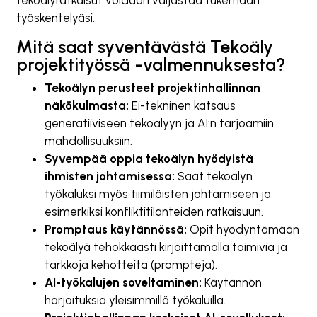
tekoälyratkaisut voidaan valjastaa tukemaan
työskentelyäsi.
Mitä saat syventävästä Tekoäly
projektityössä -valmennuksesta?
Tekoälyn perusteet projektinhallinnan
näkökulmasta:
Ei-tekninen katsaus
generatiiviseen tekoälyyn ja AI:n tarjoamiin
mahdollisuuksiin.
Syvempää oppia tekoälyn hyödyistä
ihmisten johtamisessa:
Saat tekoälyn
työkaluksi myös tiimiläisten johtamiseen ja
esimerkiksi konfliktitilanteiden ratkaisuun.
Promptaus käytännössä:
Opit hyödyntämään
tekoälyä tehokkaasti kirjoittamalla toimivia ja
tarkkoja kehotteita (prompteja).
AI-työkalujen soveltaminen:
Käytännön
harjoituksia yleisimmillä työkaluilla.