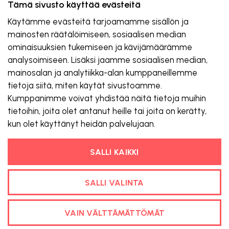
Tämä sivusto käyttää evästeitä
Käytämme evästeitä tarjoamamme sisällön ja
mainosten räätälöimiseen, sosiaalisen median
ominaisuuksien tukemiseen ja kävijämäärämme
analysoimiseen. Lisäksi jaamme sosiaalisen median,
mainosalan ja analytiikka-alan kumppaneillemme
____________________
tietoja siitä, miten käytät sivustoamme.
Kumppanimme voivat yhdistää näitä tietoja muihin
tietoihin, joita olet antanut heille tai joita on kerätty,
Jos etsit Suomen Projekti-Instituutin, Adapron tai
kun olet käyttänyt heidän palvelujaan.
Kumuran valmennuksia, olet oikeassa paikassa.
Edellä mainitut yritykset ovat fuusioituneet IQIin.
SALLI KAIKKI
SALLI VALINTA
VAIN VÄLTTÄMÄTTÖMÄT
Tietosuojaseloste