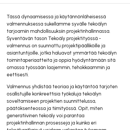
Tässä dynaamisessa ja käytännönläheisessä
valmennuksessa sukellamme syvälle tekoälyn
tarjoamiin mahdollisuuksiin projektinhallinnassa.
Syventävän tason Tekoäly projektityössä -
valmennus on suunnattu projektipäälliköille ja
asiantuntijoille, jotka haluavat ymmärtää tekoälyn
toimintaperiaatteita ja oppia hyödyntämään sitä
omassa työssään laajemmin, tehokkaammin ja
eettisesti.
Valmennus yhdistää teoriaa ja käytäntöä tarjoten
osallistujille konkreettisia työkaluja tekoälyn
soveltamiseen projektien suunnittelussa,
päätöksenteossa ja tiimityössä. Opit, miten
generatiivinen tekoäly voi parantaa
projektinhallinnan prosesseja ja kuinka eri