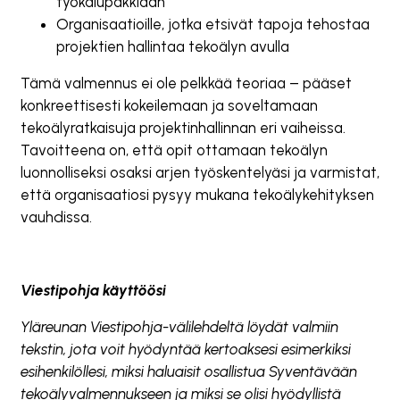
työkalupakkiaan
Organisaatioille, jotka etsivät tapoja tehostaa
projektien hallintaa tekoälyn avulla
Tämä valmennus ei ole pelkkää teoriaa – pääset
konkreettisesti kokeilemaan ja soveltamaan
tekoälyratkaisuja projektinhallinnan eri vaiheissa.
Tavoitteena on, että opit ottamaan tekoälyn
luonnolliseksi osaksi arjen työskentelyäsi ja varmistat,
että organisaatiosi pysyy mukana tekoälykehityksen
vauhdissa.
Viestipohja käyttöösi
Yläreunan Viestipohja-välilehdeltä löydät valmiin
tekstin, jota voit hyödyntää kertoaksesi esimerkiksi
esihenkilöllesi, miksi haluaisit osallistua Syventävään
tekoälyvalmennukseen ja miksi se olisi hyödyllistä